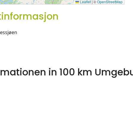
Leaflet
|
©
OpenStreetMap
tinformasjon
nessjøen
formationen in 100 km Umgeb