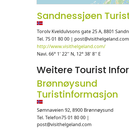
Sandnessjøen Turis
Torolv Kveldulvsons gate 25 A, 8801 Sand
Tel. 75 01 80 00 | post@visithelgeland.com
http://www.visithelgeland.com/
Navi. 66° 1' 22'' N, 12° 38' 8'' E
Weitere Tourist In
Brønnøysund
Turistinformasjon
Sømnaveien 92, 8900 Brønnøysund
Tel. Telefon75 01 80 00 |
post@visithelgeland.com