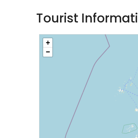
Tourist Informat
+
−