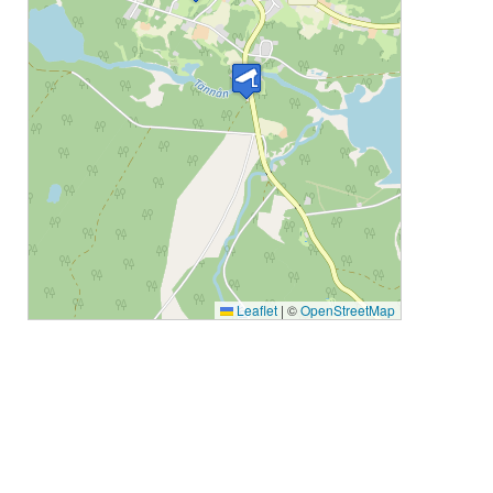
Leaflet
|
©
OpenStreetMap